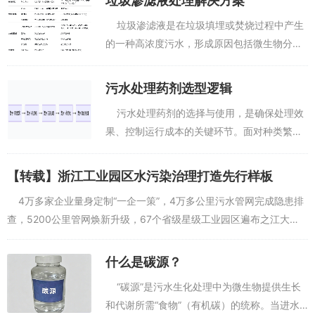
垃圾渗滤液处理解决方案
深度处理环节配置臭氧氧化装置及纳滤（NF）和反渗透（RO）系
垃圾渗滤液是在垃圾填埋或焚烧过程中产生
统。
的一种高浓度污水，形成原因包括微生物分
3.2技术特点
解、降水渗透以及垃圾自身的发酵。其化学需
氧量（COD）可能超过23000mg/L，氨氮浓
设备设计针对餐厨废水中典型高油（2000-5000毫克/升）和高渣
污水处理药剂选型逻辑
度一般在...
（SS>3000mg/L）废水特性；
污水处理药剂的选择与使用，是确保处理效
智能化控制系统可在线监测pH值、溶解氧等参数，支持远程运维，
果、控制运行成本的关键环节。面对种类繁多
响应时间控制在2小时以内；
的药剂（混凝剂、絮凝剂、碳源、菌剂、消毒
剂等），如何科学选型是每个环保从业者都需
采用模块化生产工艺，有助于降低约30%的能耗，并缩短投资回报
【转载】浙江工业园区水污染治理打造先行样板
要掌握的技能。...
周期至2-3年。
4万多家企业量身定制“一企一策”，4万多公里污水管网完成隐患排
查，5200公里管网焕新升级，67个省级星级工业园区遍布之江大
地。这组数字的背后，是浙江工业园区水污染治理从“...
什么是碳源？
“碳源”是污水生化处理中为微生物提供生长
和代谢所需“食物”（有机碳）的统称。当进水