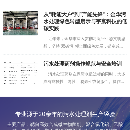
本身有机物不足（即碳氮比C/N低）时，必须
外部投加碳源，以驱动反硝化脱氮、生物除磷
从“耗能大户”到“产能先锋”：金华污
等核心过...
水处理绿色转型启示与宇寰科技的低
碳实践
近年来，金华市深入贯彻习近平生态文明思
想，坚持“双碳”引领全面绿色发展，锚定减
污、降碳、增效、提质目标，统筹推进城镇污
水处理厂源头、过程、末端全链条绿色低碳改
污水处理药剂操作规范与安全培训
造，创新构建“...
污水处理药剂在保障水质达标的同时，大多
具有腐蚀性、毒性、易燃性或刺激性。操作不
当不仅影响处理效果，更可能引发人员伤害、
设备损坏甚至安全事故。因此，建立系统的操
作规范与安全培...
专业源于20余年的污水处理剂生产经验
主要产品：靶向高效合成微生物菌剂、聚合氯化铝、乙酸