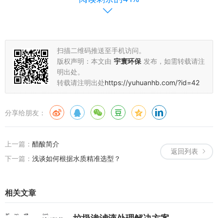
MBR膜生物反应器，配合A/O工艺，去除COD超过90%，保证出水
水质稳定达标；
资源化利用，通过生物降解与结晶工艺，实现油脂的高值利用，同
时使固废减量约80%。
扫描二维码推送至手机访问。
版权声明：本文由
宇寰环保
发布，如需转载请注
2.2服务网络与合规性
明出处。
转载请注明出处
https://yuhuanhb.com/?id=42
公司业务覆盖市政、食品加工及餐饮连锁等多个领域，严格遵守
《餐厨垃圾处理技术规范》和地方环保法规。设备故障率低于行业平
均水平，售后服务响应时间保持在24小时内。
分享给朋友：
三、产品与服务体系
上一篇：
醋酸简介
3.1核心设备类型
返回列表
下一篇：
浅谈如何根据水质精准选型？
预处理设备包括自动旋转格栅和气浮分离装置；
油水分离设备采用双锥型分离箱与集成处理系统；
相关文章
生化处理部分配置A/O工艺反应器和MBR膜生物反应器；