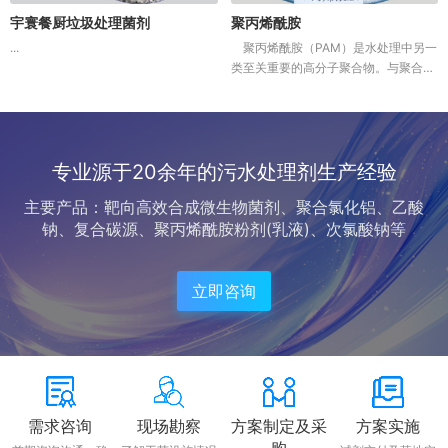
宇寰餐厨垃圾处理菌剂
聚丙烯酰胺
...
聚丙烯酰胺（PAM）是水处理中另一
类至关重要的高分子聚合物。与聚合氯
化铝（PAC）等无机混凝剂主要通过电
中和作用不同，PAM的核心功能在于其
超长的分子链所产生的强大“吸附架...
专业源于20余年的污水处理剂生产经验
主要产品：靶向高效合成微生物菌剂、聚合氯化铝、乙酸
钠、复合碳源、聚丙烯酰胺粉剂(乳液)、次氯酸钠等
立即咨询
需求咨询
现场勘察
方案制定及采
方案实施
购