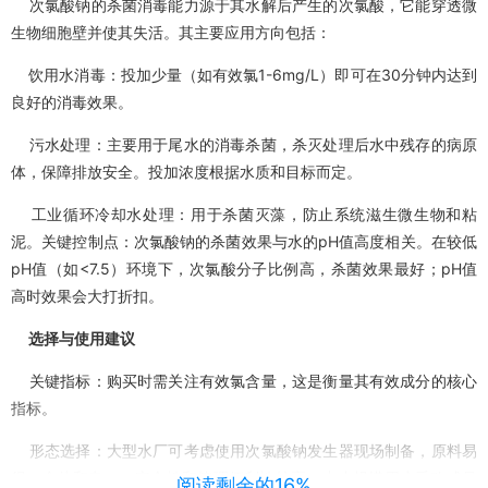
次氯酸钠的杀菌消毒能力源于其水解后产生的次氯酸，它能穿透微
生物细胞壁并使其失活。其主要应用方向包括：
饮用水消毒：投加少量（如有效氯1-6mg/L）即可在30分钟内达到
良好的消毒效果。
污水处理：主要用于尾水的消毒杀菌，杀灭处理后水中残存的病原
体，保障排放安全。投加浓度根据水质和目标而定。
工业循环冷却水处理：用于杀菌灭藻，防止系统滋生微生物和粘
泥。关键控制点：次氯酸钠的杀菌效果与水的pH值高度相关。在较低
pH值（如<7.5）环境下，次氯酸分子比例高，杀菌效果最好；pH值
高时效果会大打折扣。
选择与使用建议
关键指标：购买时需关注有效氯含量，这是衡量其有效成分的核心
指标。
形态选择：大型水厂可考虑使用次氯酸钠发生器现场制备，原料易
得（食盐和电），安全性和管理便利性较高；中小规模用户采购成品
阅读剩余的16%