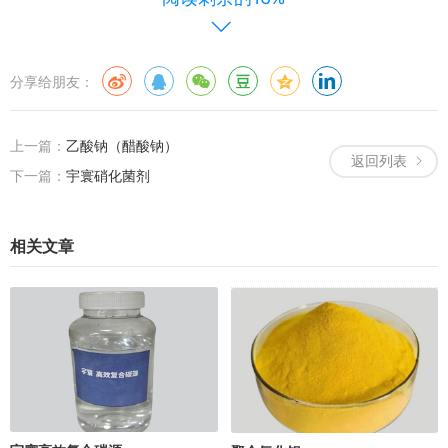
溶液更常见。
安全操作：
分享给朋友：
个人防护：操作时务必穿戴橡胶手套、护目镜等防护用品。
储存：用深色容器（如黑色塑料桶）避光、阴凉、通风储存，远离
上一篇：
乙酸钠（醋酸钠）
热源和酸类物质。
返回列表
下一篇：
宇寰硝化菌剂
投加：通常需要专用耐腐蚀投加设备，并注意与水体的充分混合。
相关文章