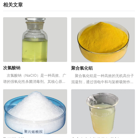
相关文章
次氯酸钠
聚合氯化铝
次氯酸钠（NaClO）是一种高效、广
聚合氯化铝是一种高效的无机高分子
谱的强氧化性杀菌消毒剂。其核心原理
混凝剂，通过强电中和与架桥吸附作
是通过水解生成次氯酸，穿透微生物细
用，使水中细微颗粒迅速脱稳、凝聚形
胞壁，破坏其酶系统导致死亡。在水处
成大絮体，从而通过沉淀或过滤被去
理中，它主要用于饮用水消毒、污水
除。它在饮用水净化、工业废水、城市
处...
污水及污...