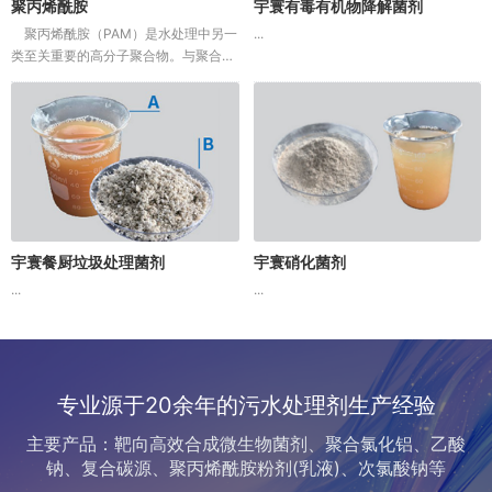
聚丙烯酰胺
宇寰有毒有机物降解菌剂
聚丙烯酰胺（PAM）是水处理中另一
...
类至关重要的高分子聚合物。与聚合氯
化铝（PAC）等无机混凝剂主要通过电
中和作用不同，PAM的核心功能在于其
超长的分子链所产生的强大“吸附架...
宇寰餐厨垃圾处理菌剂
宇寰硝化菌剂
...
...
专业源于20余年的污水处理剂生产经验
主要产品：靶向高效合成微生物菌剂、聚合氯化铝、乙酸
钠、复合碳源、聚丙烯酰胺粉剂(乳液)、次氯酸钠等