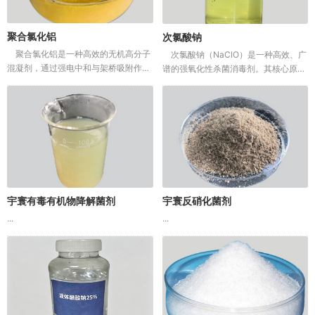
聚合氯化铝
次氯酸钠
聚合氯化铝是一种高效的无机高分子
次氯酸钠（NaClO）是一种高效、广
混凝剂，通过强电中和与架桥吸附作
谱的强氧化性杀菌消毒剂。其核心原理
用，使水中细微颗粒迅速脱稳、凝聚形
是通过水解生成次氯酸，穿透微生物细
成大絮体，从而通过沉淀或过滤被去
胞壁，破坏其酶系统导致死亡。在水处
除。它在饮用水净化、工业废水、城市
理中，它主要用于饮用水消毒、污水
污水及污...
处...
宇寰有毒有机物降解菌剂
宇寰反硝化菌剂
...
...