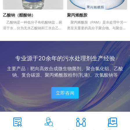
乙酸钠（醋酸钠）
聚丙烯酰胺
乙酸钠是一种低分子有机酸钠盐，易
聚丙烯酰胺（PAM）是水处理中另一
溶于水，分为无水乙酸钠和三水合乙酸
类至关重要的高分子聚合物。与聚合氯
钠（固体）以及液体产品。在水处理领
化铝（PAC）等无机混凝剂主要通过电
域，它主要作为外加碳源，其核心价值
中和作用不同，PAM的核心功能在于其
在于：能被反硝化菌快速利用，高效促
超长的分子链所产生的强大“吸附架...
进总...
专业源于20余年的污水处理剂生产经验
主要产品：靶向高效合成微生物菌剂、聚合氯化铝、乙酸
钠、复合碳源、聚丙烯酰胺粉剂(乳液)、次氯酸钠等
立即咨询