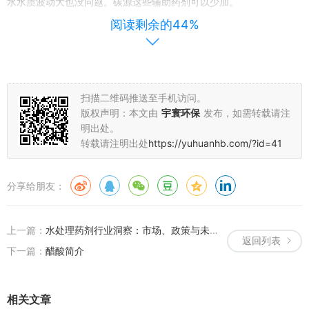
水水质波动大也没问题。碳源这些辅助药剂可以少加。
阅读剩余的44%
扫描二维码推送至手机访问。
版权声明：本文由
宇寰环保
发布，如需转载请注
明出处。
转载请注明出处
https://yuhuanhb.com/?id=41
分享给朋友：
上一篇：
水处理药剂行业洞察：市场、政策与未来趋势
返回列表
下一篇：
醋酸简介
用法用量。一般投加量是0.5%到3%，看实际水质和COD负荷。建
议连续投或者分批补，保证系统里有效菌的浓度。
相关文章
什么情况下用这个产品？系统被高毒性冲击了，COD突然飙高，或