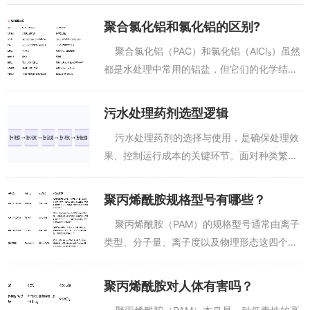
者需要紧急提标的时候。我们宇寰科技可以免费做小试，帮你找出最
聚合氯化铝和氯化铝的区别?
佳的投加量和投加周期。
聚合氯化铝（PAC）和氯化铝（AlCl₃）虽然
我们家的水处理产品线挺全的。除了这个降解除毒菌剂，还有硝化
都是水处理中常用的铝盐，但它们的化学结构
菌剂、反硝化菌剂、复合脱氮菌、餐厨垃圾处理菌剂等。不同水质都
和应用场景有很大不同。简单来说，聚合氯化
能找到对应的产品。他们能给废水里的特定污染物做精准选型，相当
铝是氯化铝经过水解和聚合反应后形成的“升级
污水处理药剂选型逻辑
于靶向治疗。
版”...
污水处理药剂的选择与使用，是确保处理效
现在行业里，高浓工业废水的菌剂研发已经有不少突破。有的工程
果、控制运行成本的关键环节。面对种类繁多
微生物组能稳定降解COD4万的高浓废水。还有的耐盐菌剂能扛住1%
的药剂（混凝剂、絮凝剂、碳源、菌剂、消毒
到20%的盐度，传统菌剂在高盐下早就没活性了。合成生物学技术也
剂等），如何科学选型是每个环保从业者都需
让人工菌株能一次性降解甲苯、苯酚等多种污染物。我们紧跟这些前
聚丙烯酰胺规格型号有哪些？
沿，不断优化菌剂配方。
要掌握的技能。...
聚丙烯酰胺（PAM）的规格型号通常由离子
适用场景有哪些？
类型、分子量、离子度以及物理形态这四个关
键指标来定义。你可以根据具体的应用场景，
高COD有毒有害化工废水，比如含酚类、兰炭、苯系物的。
组合这些指标来选择合适的型号。 &nbs...
聚丙烯酰胺对人体有害吗？
食品加工废水，高浓度有机污染的。