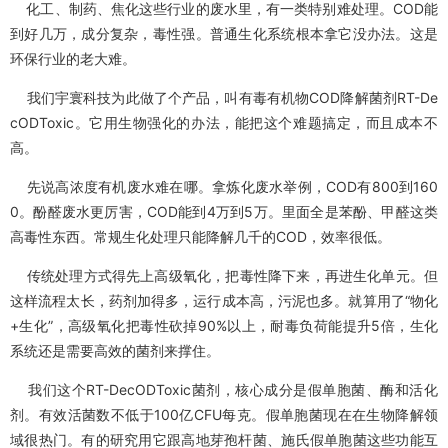
化工、制药、焦化这些行业的废水里，有一类特别难处理。COD能
到好几万，成分复杂，毒性强。普通生化系统根本拿它没办法。这是
环保行业的老大难。
我们宇寰科技为此做了个产品，叫有毒有机物COD降解菌剂RT-De
cODToxic。它用生物强化的办法，能把这个难题搞定，而且成本不
高。
先说高浓度有机废水难在哪。拿炼化废水举例，COD有800到160
0。酚醛废水更厉害，COD能到4万到5万。里面全是苯酚、甲醛这类
高毒性东西。常规生化处理只能降解几千的COD，效率很低。
传统处理方式得先上高级氧化，把毒性降下来，再进生化单元。但
这样流程太长，药剂加得多，运行成本高，污泥也多。就算用了“物化
+生化”，高级氧化把毒性砍掉90%以上，耐毒负荷能提升5倍，生化
系统还是需要高效的菌剂来撑住。
我们这个RT-DecODToxic菌剂，核心成分是假单胞菌、酶和活化
剂。有效活菌数不低于100亿CFU每克。假单胞菌现在在生物降解领
域很热门。有的研究用它跟高地芽孢杆菌、施氏假单胞菌这些功能互