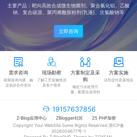
主要产品：靶向高效合成微生物菌剂、聚合氯化铝、乙酸
钠、复合碳源、聚丙烯酰胺粉剂(乳液)、次氯酸钠等
立即咨询
需求咨询
现场勘察
方案制定及采
方案实施
购
前期咨询沟通，确
了解工艺设施情况
试剂交付及落地实
定初步合作意向
及客户需求
施
确定污水处理方
案，配置合适溶剂
19157637856
Z-Blog应用中心
ZBlogger社区
Z5 PHP加密
Copyright Your WebSite.Some Rights Reserved.
浙ICP备
2026004677号-1
Powered By
Z-BlogPHP
. Theme by
TOYEAN
.