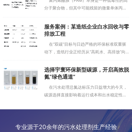
聚丙烯酰胺（PAM）本身是一种低毒性的高
生活污水或者一般有机废水，做系统提标或者应急强化。
分子聚合物，但其中可能残留的微量单体丙烯
其他含难降解有机物的工业废水。
酰胺（AM）对人体有明确的神经毒性和潜在致
癌性。因此，其安全性完全取决于产品质量
工业废水治理的核心，一个是毒，一个是难降解。光靠物理化学方
服务案例：某造纸企业白水回收与零
（单体残留量...
排放工程
法，成本太高。微生物菌剂换个思路，把敌人变成朋友。用强化过的
特殊菌群，去吃掉那些常规污泥处理不了的污染物。
在“双碳”目标与日趋严格的环保标准双重驱
动下，造纸行业正经历从“高耗水、高排放”向
我们这款RT-DecODToxic菌剂，耐高毒、启动快、适应宽，是化
“绿色低碳、循环经济”的深刻转型。造纸工业
工、制药、焦化等行业废水生化段的好帮手。
是典型的高耗水、高污染行业，其生产过程中
选择宇寰环保新型碳源，开启高效脱
如果你正为高COD高毒性废水发愁，可以联系我们技术团队。我们
产生的废...
氮“绿色通道”
有水质检测、菌剂选型、现场小试这些全套技术支持。
在污水处理总氮达标压力日益增大的今天，
碳源选择直接影响着运行成本和出水稳定性。
宇寰环保新型复合碳源，凭借科学复配工艺与
卓越性能，正在成为越来越多客户的优选方
案。 ...
专业源于20余年的污水处理剂生产经验