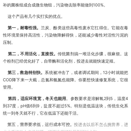
补的菌株组成合成微生物组，污染物去除率能做到100%。
这个产品有几个实打实的优点。
第一，耐毒性强。
兰炭、酚类这些高毒性废水它扛得住。它能在毒
性环境里保持高活性，污染物降解得快，还能减少毒性对活性污泥的
压制。
第二，不用活化，直接投。
传统菌剂搞一堆活化步骤，很麻烦。这
个粉剂已经优化好了，自带酶和活化剂，投进去就能快速定殖。
第三，救急特别快。
系统被冲击了，或者调试期间，12小时就能把
COD降下来一大截，总氮和氨氮也能降。你要想快速修复系统，它很
管用。
第四，适应环境宽，冬天也能用
。参数要求是溶解氧2到5，温度4
到37度，pH值6到9，盐度不超过5%。特别是低温这块，传统生化系
统一到冬天就不行，它在低温下还能干活。
第五，营养要求低，运行成本可控。
投进去以后不怎么挑营养，进