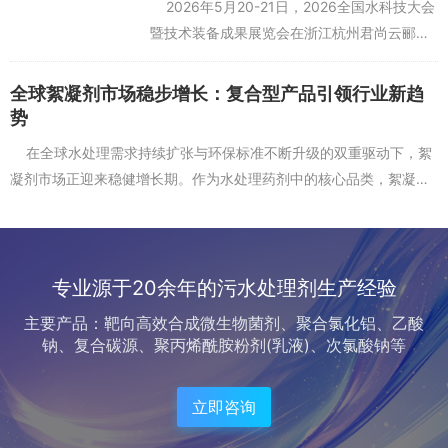
2026年5月20-21日，2026全国水科技大会
暨技术装备成果展览会在浙江杭州君尚云郦酒
店成功举办。大会以科技融产・双碳赋能——
创新驱动水环境高质量发展为主题，汇聚政产
全球絮凝剂市场稳步增长：复合型产品引领行业新趋
学...
势
在全球水处理需求持续扩张与环保标准不断升级的双重驱动下，絮
凝剂市场正迎来稳健增长期。作为水处理药剂中的核心品类，絮凝剂
在市政污水、工业废水、污泥脱水等场景中发挥着不可替代的...
专业源于20余年的污水处理剂生产经验
主要产品：靶向高效合成微生物菌剂、聚合氯化铝、乙酸
钠、复合碳源、聚丙烯酰胺粉剂(乳液)、次氯酸钠等
立即咨询