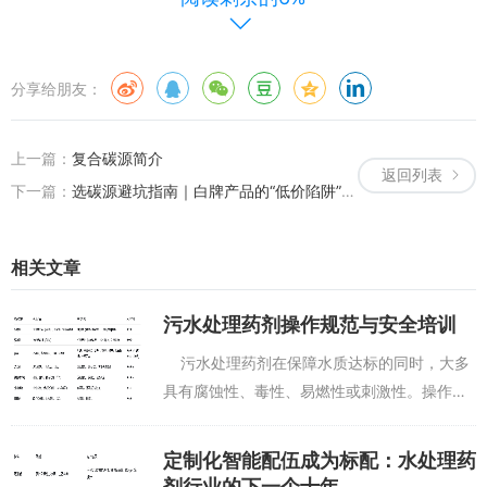
协同利用：探索利用厂内碳源（如初沉池发酵上清液）是重要趋
势。
分享给朋友：
过量的危害：碳源投加过量不仅浪费，更可能导致出水COD超标、
污泥膨胀、富营养化等问题。
上一篇：
复合碳源简介
总结来说，
碳源是激活污水生化处理的“燃料”。乙酸钠因其高效、
返回列表
下一篇：
选碳源避坑指南｜白牌产品的“低价陷阱”：实测数据告诉你真相
安全、快捷成为当前高标准下的主流选择；甲醇在管理完善的大型厂
仍有成本优势
；而复合碳源和内源碳源回收是未来发展的重要方向。
相关文章
污水处理药剂操作规范与安全培训
污水处理药剂在保障水质达标的同时，大多
具有腐蚀性、毒性、易燃性或刺激性。操作不
当不仅影响处理效果，更可能引发人员伤害、
设备损坏甚至安全事故。因此，建立系统的操
定制化智能配伍成为标配：水处理药
作规范与安全培...
剂行业的下一个十年