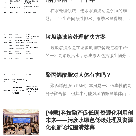
在水处理领域，进水水质波动是永恒的难
题。工业生产间歇性排水、雨季水量骤增、上
游企业违规排放……这些不可控因素导致污水
处理厂的进水COD、氨氮、总氮等关键指标频
垃圾渗滤液处理解决方案
繁波动。传统应...
垃圾渗滤液是在垃圾填埋或焚烧过程中产生
的一种高浓度污水，形成原因包括微生物分
解、降水渗透以及垃圾自身的发酵。其化学需
氧量（COD）可能超过23000mg/L，氨氮浓
聚丙烯酰胺对人体有害吗？
度一般在...
聚丙烯酰胺（PAM）本身是一种低毒性的高
分子聚合物，但其中可能残留的微量单体丙烯
酰胺（AM）对人体有明确的神经毒性和潜在致
癌性。因此，其安全性完全取决于产品质量
[转载]科技融产促低碳 资源化利用创
（单体残留量...
未来——污废水绿色低碳处理及资源
化创新论坛圆满落幕