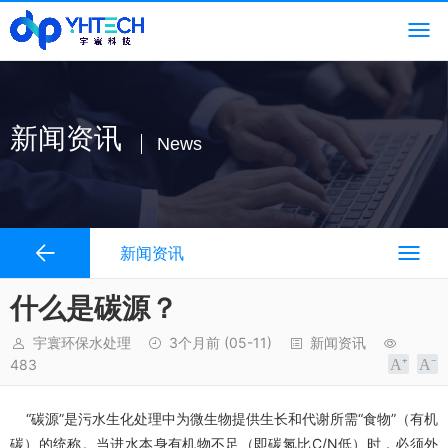
新闻资讯
News
新闻资讯
什么是碳源？
宇寰环保水处理
3个月前
(05-11)
新闻资讯
483
“碳源”是污水生化处理中为微生物提供生长和代谢所需“食物”（有机
碳）的统称。当进水本身有机物不足（即碳氮比C/N低）时，必须外